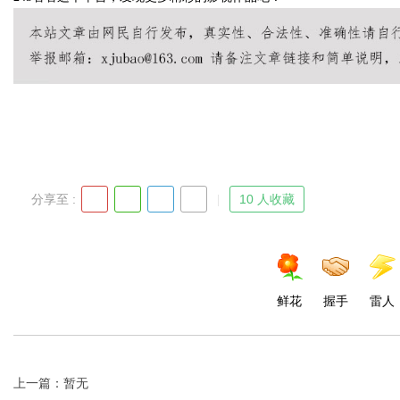
d
分享至 :
10 人收藏
鲜花
握手
雷人
上一篇：暂无