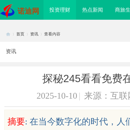
投资理财
热点新闻
商旅
诺迪网
首页
资讯
查看内容
资讯
Di
›
›
›
探秘245看看免费
2025-10-10
|
来源：互联
sc
摘要
: 在当今数字化的时代，
海配眼镜
高精度激光切割机：新时代工业