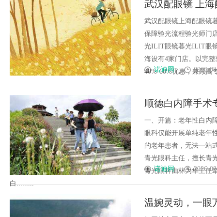
武汉配眼镜 上海
辨识度
武汉配眼镜上海配眼镜暮
保障验光流程验光师门店案例
光ILIT眼镜暮光IL
海设有4家门店。以完
诺迪网
2026-08
40%-60%优惠，兼顾高专业
顺德白内障手术
深医生
一、开篇：老年性白内
眼科仅能开展单纯老年
的老年患者，无法一站
青光眼科主任，擅长青
诺迪网
2026-08
青光眼科由林为华主任
白.........
温婉灵动，一眼