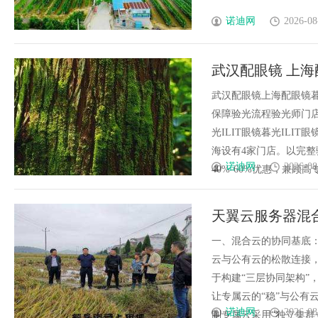
诺迪网
2026-08
武汉配眼镜 上海
武汉配眼镜上海配眼镜暮
保障验光流程验光师门店案例
光ILIT眼镜暮光IL
海设有4家门店。以完
诺迪网
2026-08
40%-60%优惠，兼顾高专业
天翼云服务器混
同，破解合规隔
一、混合云的协同基底：
云与公有云的松散连接
于构建“三层协同架构”
让专属云的“稳”与公有
诺迪网
2026-08
制专属云采用“独立集群+专