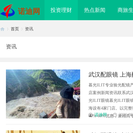
投资理财
热点新闻
商旅
诺迪网
首页
资讯
资讯
首
›
›
武汉配眼镜 上海
暮光ILIT专业验光配
店案例新闻资讯联系武汉配眼
光ILIT眼镜暮光IL
海设有4家门店。以完
页
诺迪网
2026-08
40%-60%优惠，兼顾高专业
业品牌布局的关键策略
商标转让：附带原创设计，提升