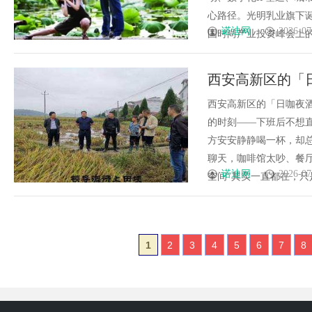
心路径。光明乳业旗下诞生
诺迪网
2026-07
国时尚产业投资峰会上的毛绒
西安高新区的「
容纳温柔
西安高新区的「日咖夜
的时刻——下班后不想
方安安静静喝一杯，却
聊天，咖啡馆太吵、餐
诺迪网
2026-07
空间"其实一直都在，只是你
1
2
3
4
5
6
7
8