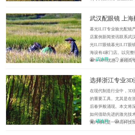
武汉配眼镜 上海
暮光ILIT专业验光配
店案例新闻资讯联系武汉配眼
光ILIT眼镜暮光IL
海设有4家门店。以完
诺迪网
2026-08
40%-60%优惠，兼顾高专业
选择浙江专业3
代
在现代制造行业中，3
的重要工具。尤其是在
后春笋般涌现。本文将
如何借助先进的激光技术
诺迪网
2026-07
光内雕机是一种高科技加工