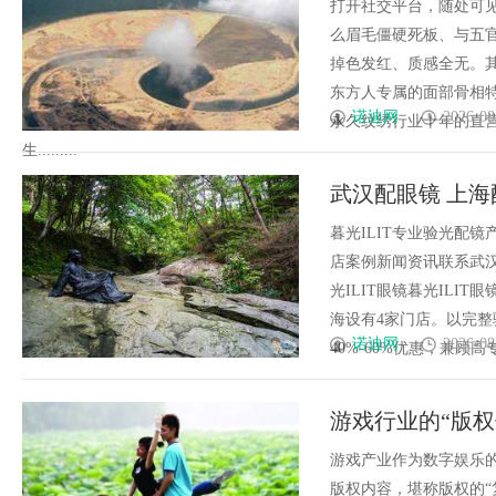
张脸的点睛之笔
打开社交平台，随处可
么眉毛僵硬死板、与五
掉色发红、质感全无。
东方人专属的面部骨相
诺迪网
2026-08
永久纹绣行业十年的直
生.........
武汉配眼镜 上海
暮光ILIT专业验光配
店案例新闻资讯联系武汉配眼
光ILIT眼镜暮光IL
海设有4家门店。以完
诺迪网
2026-08
40%-60%优惠，兼顾高专业
游戏行业的“版
游戏产业作为数字娱乐
版权内容，堪称版权的“