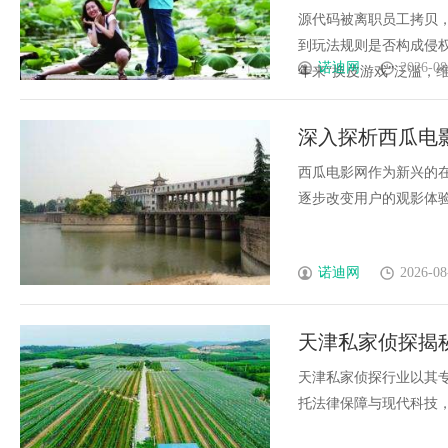
源代码被离职员工拷贝
到玩法规则是否构成侵
诺迪网
2026-08
年来“换皮游戏”泛滥，维权
深入探析西瓜电
西瓜电影网作为新兴的
逐步改变用户的观影体验，
诺迪网
2026-08
天津私家侦探揭
天津私家侦探行业以其
托法律保障与现代科技，推