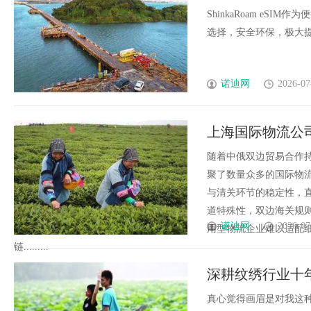
ShinkaRoam eS
选择，安全环保，极大提升
诺迪网
2026-07
上海国际物流公
十多年行业经验
随着中俄双边贸易合作
聚了数量众多的国际物
与清关环节的稳定性，
道特殊性，双边海关规
诺迪网
2026-07
用型物流企业难以适配
链.........
深耕纹绣行业十
永久定妆头部品
真心觉得画眉是对我这