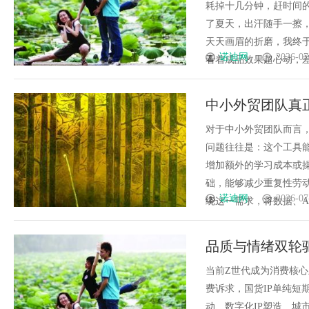
耗掉十几分钟，赶时间
了夏天，出汗随手一擦
天天画眉的折磨，我终于
诺迪网
2026-07
看着成品效果超心动，差点
中小外贸团队真
对于中小外贸团队而言
问题往往是：这个工具
增加额外的学习成本或
础，能够减少重复性劳
诺迪网
2026-07
绕这一需求，将数据、AI
品质与情绪双轮
轻化密码
当前Z世代成为消费核
费诉求，国货IP单纯短
动、数字化IP塑造、城