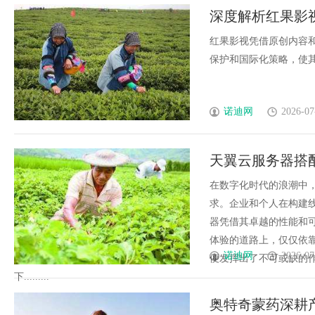
深度解析红果影
红果影视凭借原创内容
保护和国际化策略，使其成
诺迪网
2026-07
天翼云服务器搭配
在数字化时代的浪潮中
求。企业和个人在构建
器凭借其卓越的性能和
体验的道路上，仅仅依
诺迪网
2026-07
便发挥出了不可或缺的
下.........
奥特奇蒙药深耕