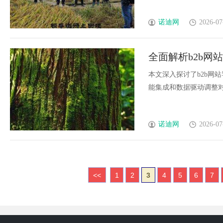
诺迪网
2026-07
全面解析b2b网
本文深入探讨了b2b网
能集成和数据驱动调整对提
诺迪网
2026-07
<<
1
2
3
4
5
6
7