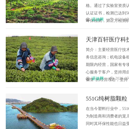
格。通过了实验室资质
认证证书，检测已达到5
诺迪网
2026-07
环保检测，第三方检测机构
天津百轩医疗科
简介：主要经营医疗技
务信息咨询；机电设备
期限内经营，国家有专
心服务于客户，坚持用
诺迪网
2026-07
信誉”的经营理念，坚持“客
551G纯树脂颗
在当今塑料行业中，55
为制造商和消费者的宠
同时其环保性能也日益受