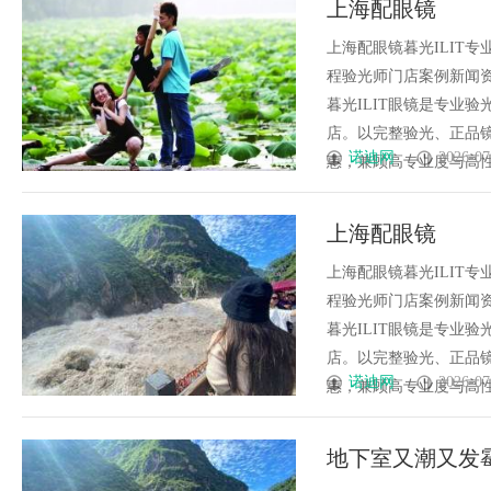
上海配眼镜
是你整张脸的点睛之
方位平台
上海配眼镜暮光ILIT
生的气质加分项
程验光师门店案例新闻资讯联
暮光ILIT眼镜是专业
店。以完整验光、正品镜
诺迪网
2026-07
惠，兼顾高专业度与高性价比；
上海配眼镜
上海配眼镜暮光ILIT
程验光师门店案例新闻资讯联
暮光ILIT眼镜是专业
店。以完整验光、正品镜
诺迪网
2026-07
惠，兼顾高专业度与高性价比；
地下室又潮又发