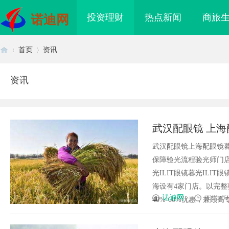
投资理财
热点新闻
商旅
诺迪网
首页
资讯
资讯
首
›
›
武汉配眼镜 上海
武汉配眼镜上海配眼镜暮
保障验光流程验光师门店案例
光ILIT眼镜暮光IL
海设有4家门店。以完
页
诺迪网
2026-07
40%-60%优惠，兼顾高专业
眼万年！久匠量身定制
追风影视：引领影视娱乐新时代