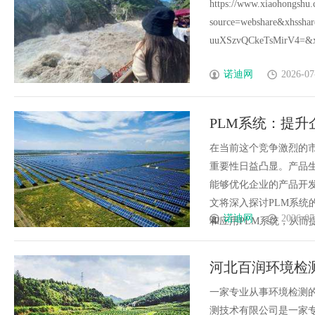
搞定 **
https://www.xiaohongshu
source=webshare&xhss
uuXSzvQCkeTsMirV4=&xse
诺迪网
2026-07
PLM系统：提
在当前这个竞争激烈的
重要性日益凸显。产品
能够优化企业的产品开
文将深入探讨PLM系
诺迪网
2026-07
和应用PLM系统，从而提升
河北百润环境检
一家专业从事环境检测
测技术有限公司是一家