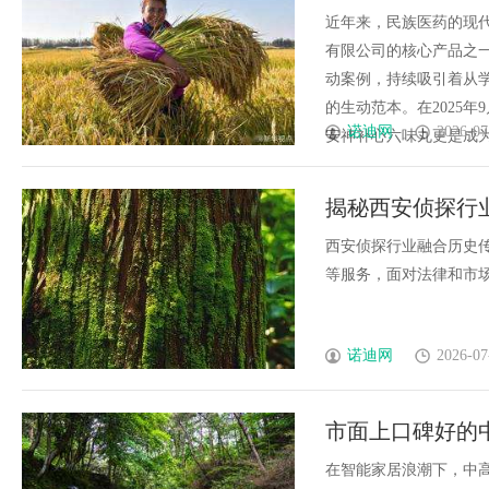
近年来，民族医药的现代
有限公司的核心产品之
动案例，持续吸引着从学
的生动范本。在2025
诺迪网
2026-07
安神补心六味丸更是成为了焦
揭秘西安侦探行
西安侦探行业融合历史
等服务，面对法律和市场挑
诺迪网
2026-07
市面上口碑好的
最佳之选？
在智能家居浪潮下，中