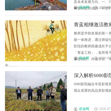
及未来发展方向。一、5
诺迪网
2026-07
树脂制造而成的一种塑料颗粒
青蓝相继激活教
教师队伍建设
教师是学校发展的第一
能一体推进，通过师徒
阶段的教师搭建成长平台
「青蓝工程」，发挥骨
诺迪网
2026-07
课堂组织、作业评价、
中.........
深入解析6080
6080影院融合丰富影
观众喜爱的高品质影视娱乐
诺迪网
2026-07