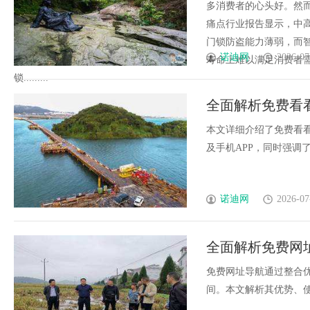
多消费者的心头好。然
痛点行业报告显示，中
门锁防盗能力薄弱，而
诺迪网
2026-07
寿命上难以满足消费者
锁.........
全面解析免费看
优质内容
本文详细介绍了免费看
及手机APP，同时强调了
诺迪网
2026-07
全面解析免费网
免费网址导航通过整合
间。本文解析其优势、使用