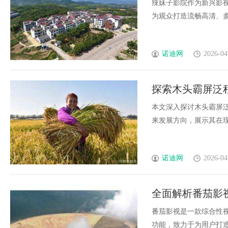
需求
辣妹子影院作为新兴影
为观众打造流畅高清、多样
诺迪网
2026-04
探索木头霸屏泛
本文深入探讨木头霸屏
来发展方向，展示其在现代
诺迪网
2026-04
全面解析番茄影
番茄影视是一款综合性
功能，致力于为用户打造便