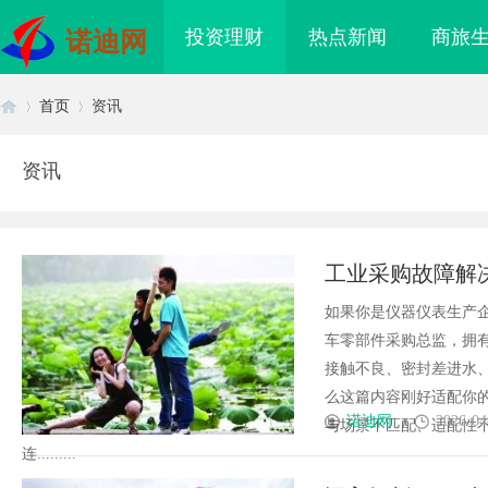
投资理财
热点新闻
商旅
诺迪网
首页
资讯
资讯
首
›
›
工业采购故障解
如果你是仪器仪表生产
车零部件采购总监，拥
接触不良、密封差进水
么这篇内容刚好适配你
页
诺迪网
2026-04
与场景不匹配、适配性
连.........
海配眼镜
高精度激光切割机：新时代工业