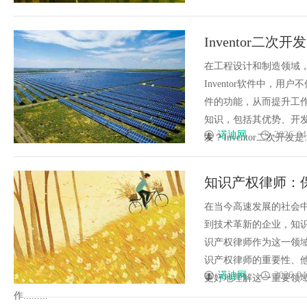
Inventor二
在工程设计和制造领域，Au
Inventor软件中，
件的功能，从而提升工作效
知识，包括其优势、开发环
诺迪网
2026-04
发？Inventor二次开发是....
知识产权律师：
在当今高速发展的社会
到技术革新的企业，知
识产权律师作为这一领
识产权律师的重要性、
诺迪网
2026-04
更好地理解这一重要领
作.........