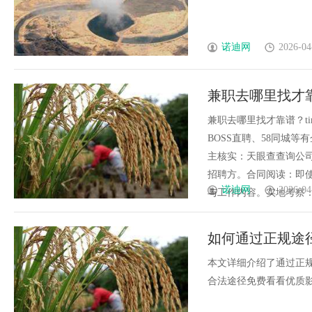
诺迪网
2026-04
兼职去哪里找才
兼职去哪里找才靠谱？time：
BOSS直聘、58同城
主核实：天眼查查询公
招聘方。合同阅读：即
诺迪网
2026-04
与工作内容。实地考察：面试时
如何通过正规途
本文详细介绍了通过正
合法途径免费看看优质影视