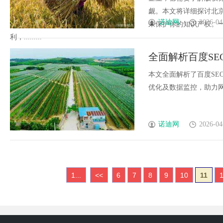
觑。本文将详细探讨北
诺迪网
2026-04
来保护你的知识产权。
利，.........
全面解析百度S
本文全面解析了百度SE
优化及数据监控，助力网站
诺迪网
2026-04
1...
<<
6
7
8
9
10
11