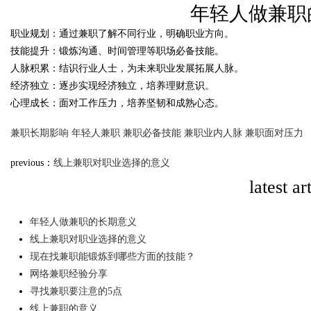
年轻人做兼职
的革命者
职业规划：通过兼职了解不同行业，明确职业方向。
time：
2025-10-10 15:
技能提升：锻炼沟通、时间管理等职场必备技能。
人脉积累：结识行业人士，为未来职业发展拓展人脉。
经济独立：逐步实现经济独立，培养理财意识。
心理成长：面对工作压力，培养坚韧和成熟心态。
uz
兼职长期影响
年轻人兼职
兼职必备技能
兼职业内人脉
兼职面对压力
previous：
线上兼职对职业选择的意义
latest ar
年轻人做兼职的长期意义
线上兼职对职业选择的意义
!
现在找兼职能锻炼到哪些方面的技能？
网络兼职经验分享
寻找兼职要注意的5点
线上兼职的意义