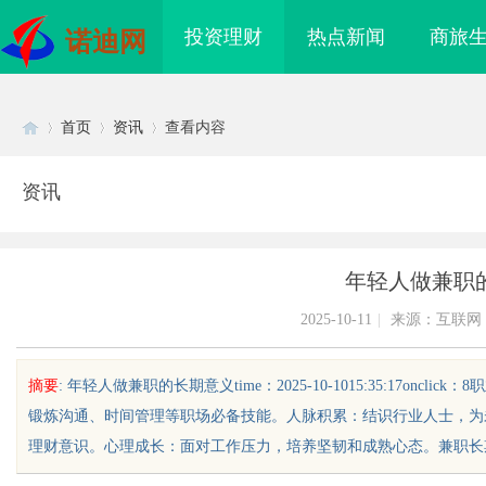
投资理财
热点新闻
商旅
诺迪网
首页
资讯
查看内容
资讯
Di
›
›
›
年轻人做兼职
2025-10-11
|
来源：互联网
摘要
: 年轻人做兼职的长期意义time：2025-10-1015:35:17o
锻炼沟通、时间管理等职场必备技能。人脉积累：结识行业人士，为
sc
理财意识。心理成长：面对工作压力，培养坚韧和成熟心态。兼职长期影响
海配眼镜
高精度激光切割机：新时代工业