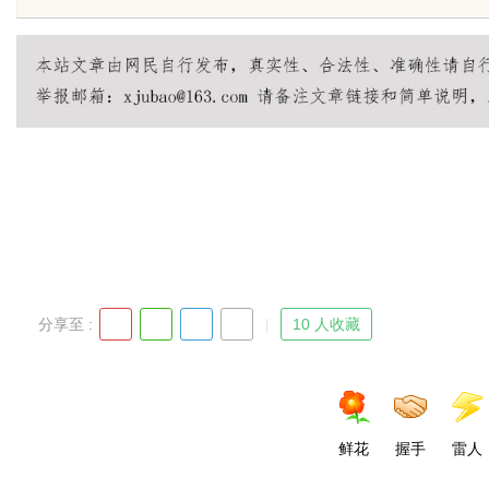
锋力量
uz
分享至 :
10 人收藏
!
鲜花
握手
雷人