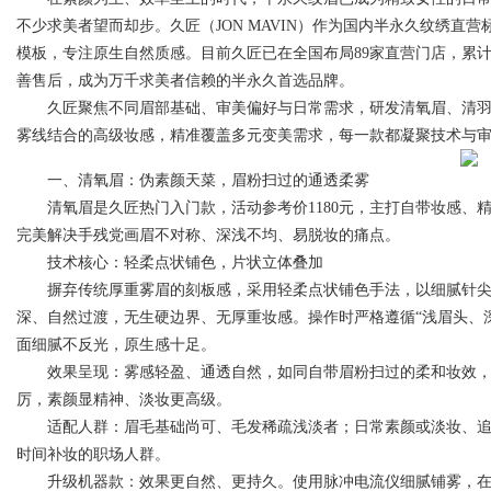
不少求美者望而却步。久匠（JON MAVIN）作为国内半永久纹绣
模板，专注原生自然质感。目前久匠已在全国布局89家直营门店，累计
善售后，成为万千求美者信赖的半永久首选品牌。
久匠聚焦不同眉部基础、审美偏好与日常需求，研发清氧眉、清羽
Bo
雾线结合的高级妆感，精准覆盖多元变美需求，每一款都凝聚技术与审
一、清氧眉：伪素颜天菜，眉粉扫过的通透柔雾
清氧眉是久匠热门入门款，活动参考价1180元，主打自带妆感、
完美解决手残党画眉不对称、深浅不均、易脱妆的痛点。
技术核心：轻柔点状铺色，片状立体叠加
摒弃传统厚重雾眉的刻板感，采用轻柔点状铺色手法，以细腻针尖
深、自然过渡，无生硬边界、无厚重妆感。操作时严格遵循“浅眉头、
ar
面细腻不反光，原生感十足。
效果呈现：雾感轻盈、通透自然，如同自带眉粉扫过的柔和妆效，
厉，素颜显精神、淡妆更高级。
适配人群：眉毛基础尚可、毛发稀疏浅淡者；日常素颜或淡妆、追
时间补妆的职场人群。
升级机器款：效果更自然、更持久。使用脉冲电流仪细腻铺雾，在