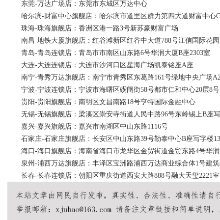
东莞-万达广场店：东莞市东城区万达中心
哈尔滨-财富中心旗舰店：哈尔滨市道里区群力第四大道财富中心C座
珠海-珠海旗舰店：香洲区港一路3号新苏豪财富广场
南昌-地铁大厦旗舰店：红谷滩新区红谷中大道788号江信国际花园18
青岛-青岛连锁店：青岛市市南区山东路6号华润大厦B座2303室
大连-大连连锁店：大连市沙河口区星海广场凯泰铭座A座
南宁-青秀万达旗舰店：南宁市青秀区东葛路161号绿地中央广场A2-1
宁波-宁波连锁店：宁波市海曙区碶闸街58号都市仁和中心20层8号
贵阳-贵阳旗舰店：南明区文昌南路18号亨特国际金融中心
无锡-无锡旗舰店：梁溪区崇安寺街道人民中路96号东岭锡上B座写字
嘉兴-嘉兴旗舰店：嘉兴市南湖区中山东路1116号
石家庄-石家庄旗舰店：长安区中山东路39号勒泰中心B座写字楼13层
海口-海口旗舰店：海南省海口市龙华区金贸街道金贸东路4号华润
泉州-浦西万达旗舰店：丰泽区宝洲路浦西万达商业综合体1号建筑(甲级
长春-长春连锁店：朝阳区重庆街道西安大路888号融大天玺2221室