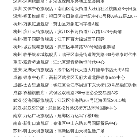
深圳-深圳旗舰店：罗湖区深南东路地王星荟商场
深圳-文体中心旗舰店：南山区南头街道大汪山社区桃园路8号田厦
深圳-福田旗舰店：福田区金田路卓越世纪中心3号楼A栋22层2207-2
杭州-万象汇旗舰店：萧山区万象汇写字楼A座
杭州-滨江天街旗舰店：滨江区长河街道江汉路1378号商铺
杭州-西子国际旗舰店：江干区百大绿城西子国际
杭州-城西银泰旗舰店：拱墅区丰潭路380号城西银泰城
杭州-临平银泰城旗舰店：临平区南苑街道迎宾路380号银泰时代中
重庆-观音桥旗舰店：江北区观音桥融恒时代中心
重庆-龙湖天街旗舰店：渝中区时代大道大坪隆华书店天街A馆
成都-银泰中心店：高新区武侯区天府大道北段银泰in99中心
成都-太古里旗舰店：锦江区合江亭街道下东大街169号晶融汇购物
成都-双楠旗舰店：武侯区双楠路286号德必公交易园A栋
武汉-泛海国际旗舰店：江汉区淮海路267号泛海国际S0HO城
武汉-武汉SKP店：武昌区松竹路汉街万达环球国际中心
南京-万达广场旗舰店：建邺区万达写字楼D座
南京-新街口旗舰店：秦淮区中山东路18号国际贸易中心
苏州-狮山天街旗舰店：高新区狮山天街生活广场