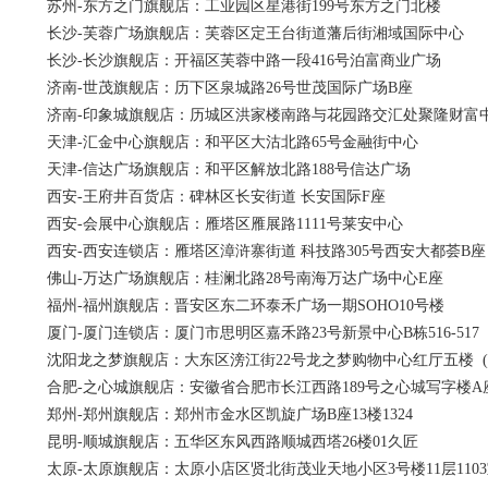
苏州-东方之门旗舰店：工业园区星港街199号东方之门北楼
长沙-芙蓉广场旗舰店：芙蓉区定王台街道藩后街湘域国际中心
长沙-长沙旗舰店：开福区芙蓉中路一段416号泊富商业广场
济南-世茂旗舰店：历下区泉城路26号世茂国际广场B座
济南-印象城旗舰店：历城区洪家楼南路与花园路交汇处聚隆财富
天津-汇金中心旗舰店：和平区大沽北路65号金融街中心
天津-信达广场旗舰店：和平区解放北路188号信达广场
西安-王府井百货店：碑林区长安街道 长安国际F座
西安-会展中心旗舰店：雁塔区雁展路1111号莱安中心
西安-西安连锁店：雁塔区漳浒寨街道 科技路305号西安大都荟B座
佛山-万达广场旗舰店：桂澜北路28号南海万达广场中心E座
福州-福州旗舰店：晋安区东二环泰禾广场一期SOHO10号楼
厦门-厦门连锁店：厦门市思明区嘉禾路23号新景中心B栋516-517
沈阳龙之梦旗舰店：大东区滂江街22号龙之梦购物中心红厅五楼 (北
合肥-之心城旗舰店：安徽省合肥市长江西路189号之心城写字楼A座11
郑州-郑州旗舰店：郑州市金水区凯旋广场B座13楼1324
昆明-顺城旗舰店：五华区东风西路顺城西塔26楼01久匠
太原-太原旗舰店：太原小店区贤北街茂业天地小区3号楼11层1103