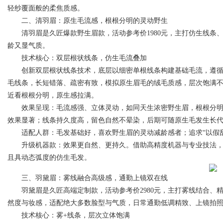
轻纱覆面般的柔焦质感。
二、清羽眉：原生毛流感，根根分明的灵动野生
d
清羽眉是久匠爆款野生眉款，活动参考价1980元，主打仿生线条
龄又显气质。
技术核心：双层根状线条，仿生毛流叠加
创新双层根状线条技术，底层以细密单根线条构建基础毛流，遵循
毛线条，长短错落、疏密有致，模拟原生眉毛的绒毛质感，层次饱满
近看根根分明，原生感拉满。
效果呈现：毛流感强、立体灵动，如同天生浓密野生眉，根根分明
效果显著；线条持久度高，留色自然不晕染，后期可随原生毛发生长
适配人群：毛发基础好，喜欢野生眉的灵动减龄感者；追求“以假乱
升级机器款：效果更自然、更持久。借助高精度机器与专业技法，
且具动态弧度的仿生毛发。
三、羽黛眉：雾线融合高级感，通勤上镜双在线
羽黛眉是久匠高端定制款，活动参考价2980元，主打雾线结合、
然度与妆感，适配绝大多数脸型与气质，日常通勤低调精致、上镜拍
技术核心：雾+线条，层次立体饱满