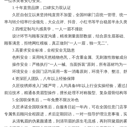
一位求美者安心变美。
1.十年直营品牌，口碑实力双认证
久匠自创立以来坚持纯直营不加盟，全国89家门店统一管理、统一品
率与转介绍率行业领先，大众点评、抖音、小红书等平台稳居半永久类
2.四维定制与六感美学，一人一眉不撞款
设计环节与顾客深度沟通，精准测量面部数据，结合原生眉基础、
顾客满意，拒绝网红模板，真正做到“一人一眉，独一无二”。
3.高要求安全标准，全程安全无隐患
色料安全：采用纯天然植物色乳，不含重金属、无刺激性致敏成分
操作安全：严格执行“一人一械、当面拆装”原则，所有器材均为一
环境安全：全国门店均采用一客一消毒原则，环境干净、整洁、舒
4.资深匠人团队，八年以上经验保障
久匠纹绣师准入门槛严苛，人均具备8年以上行业实操经验，通过总
前沿技术，精通各类眉型操作，擅长处理不对称脸型、复杂眉骨结构
5.全国联保售后，一年免费不限次补色
久匠承诺全国联保售后，自服务日起一年内，可在全国任意门店享
专属售后顾问全程跟进，术后定期回访，一对一指导护理注意事项，
从清氧眉的伪素颜通透，到清羽眉的原生毛流感，再到羽黛眉的雾