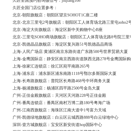
久匠全国预约咨询微信号：jiujiang108
久匠全国门店位置参考：
北京-朝阳旗舰店：朝阳区望京SOHOT1C座二楼
北京-北京三里屯2号旗舰店：朝阳区工人体育场北路三里屯soho2
北京-海淀大街旗舰店：海淀区新中关购物中心B座
北京-三里屯SOHO商场旗舰店：朝阳区工人体育场北路8号院三里屯
北京-凯德晶品旗舰店：海淀区复兴路51号凯德晶品商场
上海-人民广场店:黄浦区南京东路街道广东路500号世界贸易大厦
上海-金鹰国际店：静安区南京西路街道陕西北路278号金鹰国际购
上海-徐家汇连锁店：徐汇区宛平南路265号
上海-浦东店：浦东新区浦东南路1118号鄂尔多斯国际大厦
上海-长寿路旗舰店：普陀区长寿路468号中环商务大厦
上海-杨浦旗舰店：杨浦区四平路2500号金岛大厦
广州-正佳金殿旗舰店：天河区天河路228号正佳金殿
广州-番禺连锁店：番禺区南村万博二路180号粤海广场
广州-江南西旗舰店：海珠区江南大道中1号富力天域
广州-凯德绿地旗舰店：白云区云城西路888号白云绿地中心
深圳-壹方城旗舰店：宝安区新安街道hop国际中心