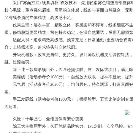
采用“雾面打底+线条填补”双效技术，先用轻柔雾色铺垫眉部整体
核心毛流，重点强化眉峰、眉尾的立体感，线条与雾面自然融合，无
又有线条眉的立体精致，高级感十足。
效果呈现：层次丰富、精致立体，雾感柔和不浮夸，线条细腻不生
眼，修饰脸型更显精致；留色持久稳定，色泽自然通透，后期无需频
适配人群：追求精致高级感、预算充足；日常通勤+重要场合双需求
容；上镜需求高、追求镜头前立体轮廓。
升级机器款：效果更自然、更持久。设计师以机器灵活调控针法，
融、过渡如羽。
除上述三款眉形项目外，久匠还提供眼、唇、发际线项目，满足顾
美瞳线（活动参考价1080元）：自然放大双眼，提神不显妆，提
元气唇（活动参考价2620元）：均匀唇色，持久润泽，打造素颜
客。
手工发际线（活动参考价1980元）：根据脸型、五官比例定制专
久耐看。
久匠：十年匠心，全维度保障安心变美
除三大主推眉型外，久匠凭借品牌实力、1v1定制、安全品控、专