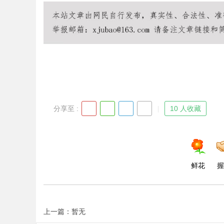
Bo
分享至 :
10 人收藏
ar
鲜花
握
上一篇：暂无