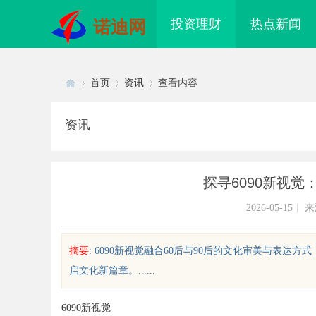
投资理财
热点新闻
诺迪网
首页
资讯
查看内容
资讯
Di
›
›
›
探寻6090新视
2026-05-15
|
来
摘要
: 6090新视觉融合60后与90后的文化审美与表
启文化新篇章。......
sc
6090新视觉
秘天津私家侦探行业的真实面貌与
深入探析西瓜电影网