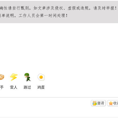
手
雷人
路过
鸡蛋
邀请
收