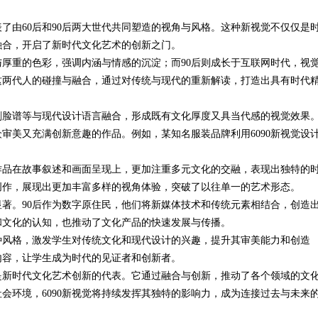
表了由60后和90后两大世代共同塑造的视角与风格。这种新视觉不仅仅是
的观影圣地
融合，开启了新时代文化艺术的创新之门。
与厚重的色彩，强调内涵与情感的沉淀；而90后则成长于互联网时代，视
是这两代人的碰撞与融合，通过对传统与现代的重新解读，打造出具有时代
京剧脸谱等与现代设计语言融合，形成既有文化厚度又具当代感的视觉效果
审美又充满创新意趣的作品。例如，某知名服装品牌利用6090新视觉设
视作品在故事叙述和画面呈现上，更加注重多元文化的交融，表现出独特的
创作，展现出更加丰富多样的视角体验，突破了以往单一的艺术形态。
显著。90后作为数字原住民，他们将新媒体技术和传统元素相结合，创造
和文化的认知，也推动了文化产品的快速发展与传播。
这种风格，激发学生对传统文化和现代设计的兴趣，提升其审美能力和创造
程内容，让学生成为时代的见证者和创新者。
更是新时代文化艺术创新的代表。它通过融合与创新，推动了各个领域的文
会环境，6090新视觉将持续发挥其独特的影响力，成为连接过去与未来