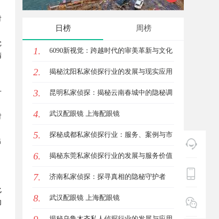
时
案件解析全方位指南
云，守
日榜
周榜
觉
1.
6090新视觉：跨越时代的审美革新与文化
精
2.
传承
揭秘沈阳私家侦探行业的发展与现实应用
。
3.
计
昆明私家侦探：揭秘云南春城中的隐秘调
4.
查力量
武汉配眼镜 上海配眼镜
时
5.
探秘成都私家侦探行业：服务、案例与市
出
6.
场现状全面解析
揭秘东莞私家侦探行业的发展与服务价值
7.
济南私家侦探：探寻真相的隐秘守护者
化
8.
武汉配眼镜 上海配眼镜
的
揭秘乌鲁木齐私人侦探行业的发展与应用