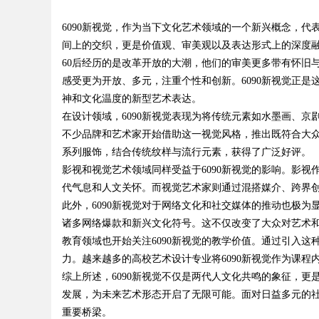
务优势
6090新视觉，作为当下文化艺术领域的一个新兴概念，代
平台的变革与机遇
间上的交织，更是价值观、审美观以及表达形式上的深度
60后经历的是改革开放的大潮，他们的审美更多带有怀旧
感受更为开放、多元，注重个性和创新。6090新视觉正
神和文化温度的新型艺术表达。
uz
在设计领域，6090新视觉表现为将传统元素如水墨画、
不少品牌和艺术家开始借助这一视觉风格，推出既符合大众
系列服饰，结合传统纹样与流行元素，获得了广泛好评。
影视和视觉艺术领域同样受益于6090新视觉的影响。影
代气息和人文关怀。而视觉艺术家则通过混搭媒介、跨界
此外，6090新视觉对于网络文化和社交媒体的推动也极为
诸多网络爆款和新兴文化符号。这不仅改变了大众对艺术
教育领域也开始关注6090新视觉的教学价值。通过引入
!
力。越来越多的高校艺术设计专业将6090新视觉作为课
综上所述，6090新视觉不仅是两代人文化共鸣的象征，
发展，为未来艺术形态开启了无限可能。面对日益多元的社
重要桥梁。