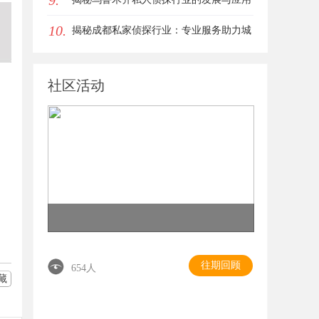
9.
10.
前景
揭秘成都私家侦探行业：专业服务助力城
市安宁
社区活动
往期回顾
654人
藏