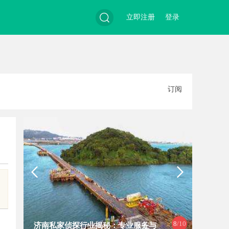
立即注册
登录
搜
订阅
索
8
/10
济南私家侦探行业揭秘：专业服务与
沈阳私