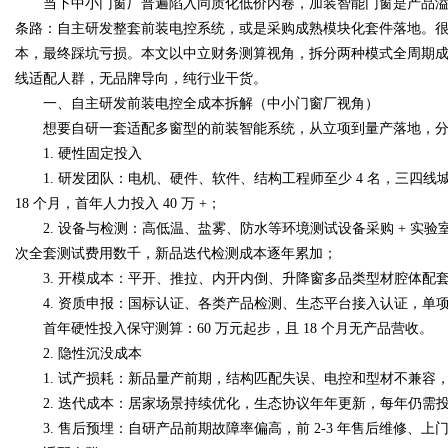
当下中小门窗厂普遍陷入同质化低价内卷，加装智能门窗是产品溢
条路：自主研发整套前装电控系统，或是采购成熟模块化套件落地。
本，最终踩坑亏损。本文以中立财务测算视角，拆分两种模式全周期成本
线适配人群，无品牌导向，纯行业干货。
一、自主研发前装电控全成本拆解（中小门窗厂视角）
Bo
想要自研一套适配多窗型的前装智能系统，从立项到量产落地，分为
1. 硬性固定投入
1. 研发团队：电机、硬件、软件、结构工程师至少 4 名，三四线城市人
18 个月，首年人力投入 40 万 +；
2. 设备与检测：高低温、盐雾、防水等环境测试设备采购 + 实验室
次全套测试费用数千，新品迭代检测成本逐年累加；
3. 开模成本：平开、推拉、内开内倒、升降窗多品类型材腔体配套模
4. 资质申报：国标认证、各类产品检测、生态平台接入认证，单项认
ar
首年硬性投入保守测算：60 万元起步，且 18 个月无产品营收。
2. 隐性沉没成本
1. 试产损耗：新品量产前期，结构匹配失误、电控和型材不兼容，原
2. 迭代成本：居家场景持续优化，生态协议年年更新，每年仍需
3. 售后预埋：自研产品前期故障率偏高，前 2-3 年售后维修、上