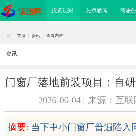
投资理财
热点新闻
商旅
诺迪网
首页
资讯
查看内容
资讯
Di
›
›
›
门窗厂落地前装项目：自研 
2026-06-04
|
来源：互联
sc
摘要
: 当下中小门窗厂普遍陷
：创新育人引领未来科
全面解析电棍购买网站选择及使