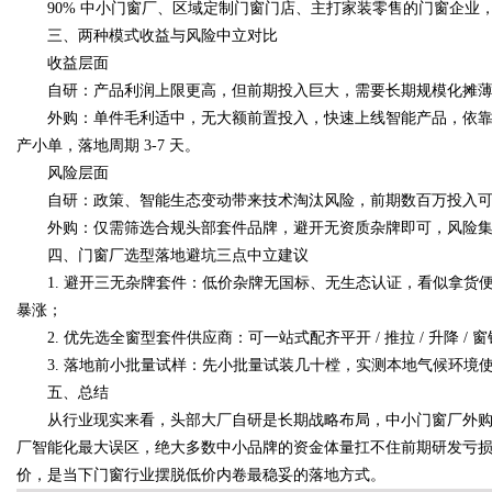
90% 中小门窗厂、区域定制门窗门店、主打家装零售的门窗企业
三、两种模式收益与风险中立对比
收益层面
自研：产品利润上限更高，但前期投入巨大，需要长期规模化摊薄成
外购：单件毛利适中，无大额前置投入，快速上线智能产品，依靠
产小单，落地周期 3-7 天。
风险层面
自研：政策、智能生态变动带来技术淘汰风险，前期数百万投入可
外购：仅需筛选合规头部套件品牌，避开无资质杂牌即可，风险集
四、门窗厂选型落地避坑三点中立建议
1. 避开三无杂牌套件：低价杂牌无国标、无生态认证，看似拿货
暴涨；
2. 优先选全窗型套件供应商：可一站式配齐平开 / 推拉 / 升降 
3. 落地前小批量试样：先小批量试装几十樘，实测本地气候环境使用
五、总结
从行业现实来看，头部大厂自研是长期战略布局，中小门窗厂外购
厂智能化最大误区，绝大多数中小品牌的资金体量扛不住前期研发亏
价，是当下门窗行业摆脱低价内卷最稳妥的落地方式。