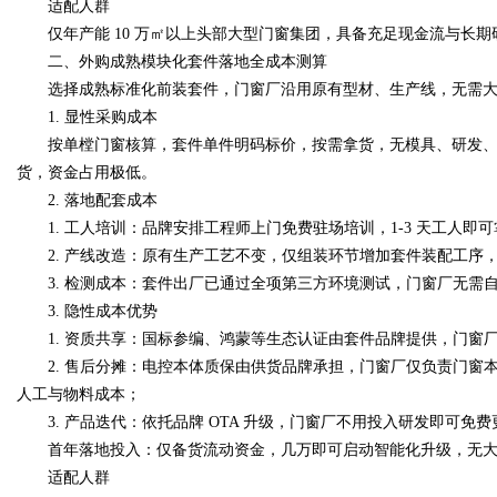
适配人群
仅年产能 10 万㎡以上头部大型门窗集团，具备充足现金流与长期研
二、外购成熟模块化套件落地全成本测算
d
选择成熟标准化前装套件，门窗厂沿用原有型材、生产线，无需大额
1. 显性采购成本
按单樘门窗核算，套件单件明码标价，按需拿货，无模具、研发、
货，资金占用极低。
2. 落地配套成本
1. 工人培训：品牌安排工程师上门免费驻场培训，1-3 天工人即
2. 产线改造：原有生产工艺不变，仅组装环节增加套件装配工序
3. 检测成本：套件出厂已通过全项第三方环境测试，门窗厂无需
3. 隐性成本优势
1. 资质共享：国标参编、鸿蒙等生态认证由套件品牌提供，门窗
2. 售后分摊：电控本体质保由供货品牌承担，门窗厂仅负责门窗本体
人工与物料成本；
3. 产品迭代：依托品牌 OTA 升级，门窗厂不用投入研发即可免
首年落地投入：仅备货流动资金，几万即可启动智能化升级，无大
适配人群