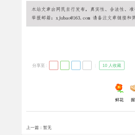
Bo
分享至 :
10 人收藏
ar
鲜花
握
上一篇：暂无