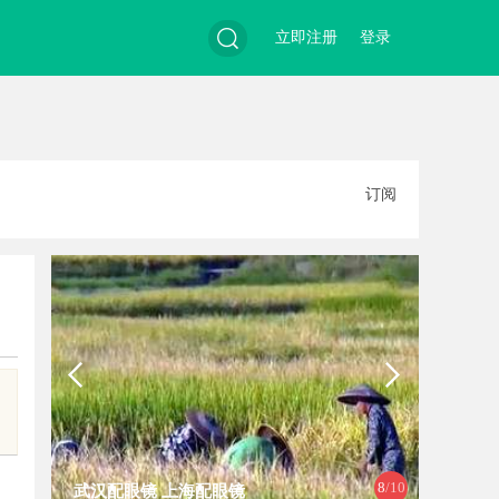
立即注册
登录
搜
订阅
索
8
/10
武汉配眼镜 上海配眼镜
温婉灵