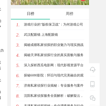
北
的眉眼
日榜
周榜
笔！淡
的
1.
游戏行业的“版权保卫战”：为何游戏公司
户
2.
离不开版权律师
武汉配眼镜 上海配眼镜
，
3.
揭秘成都私家侦探的职业魅力与现实挑战
助力
4.
揭秘天津私家侦探行业的真实面貌与服务
。
实
5.
优势
深入探析西瓜电影网：现代影视资源平台
运
6.
的变革与机遇
探秘6080影院：怀旧与现代完美融合的观
化
7.
影圣地
济南私家侦探行业揭秘：专业服务与案件
。
乃
8.
解析全方位指南
沈阳私家侦探服务全面解析：破解疑云，
国
守护真相的专家助力
天津私家侦探揭秘：专业调查服务与行业