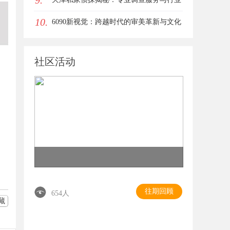
9.
10.
现状详细解析
6090新视觉：跨越时代的审美革新与文化
传承
社区活动
往期回顾
654人
藏