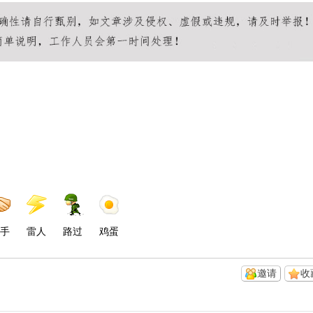
手
雷人
路过
鸡蛋
邀请
收