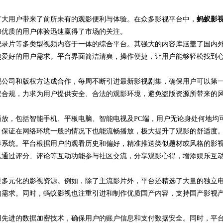
广大用户带来了前所未有的观影便利与体验。在众多影视平台中，
公司离不开版权律师
蚂蚁影
和优质的用户体验迅速赢得了市场的关注。
纪录片等多类型视频内容于一体的综合平台。其强大的内容库涵盖了国内
趣爱好的用户需求。平台界面简洁清爽，操作便捷，让用户能够轻松找到
视公司和版权方达成合作，每周不断引进最新影视剧集，确保用户可以第
权合规，力求为用户提供安全、合法的观影环境，避免盗版资源所带来的
放，包括智能手机、平板电脑、智能电视及PC端，用户无论身处何地均
，保证在网络环境一般的情况下也能流畅播放，极大提升了观影的舒适度
荐系统。平台根据用户的观看历史和偏好，精准推送类似题材或风格的影
以通过评分、评论等互动功能参与社区交流，分享观影心得，增添娱乐互
更多元化的影视资源。例如，除了主流影片外，平台还精选了大量的独立
的需求。同时，蚂蚁影视也注重引进和制作优质国产内容，支持国产影视
用先进的数据加密技术，确保用户的账户信息和支付数据安全。同时，平