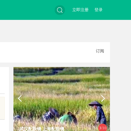
立即注册
登录
搜
订阅
索
3
/10
武汉配眼镜 上海配眼镜
揭秘成