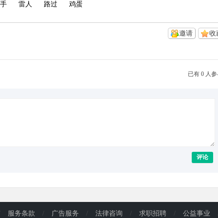
手
雷人
路过
鸡蛋
邀请
收
已有 0 人
评论
/
服务条款
/
广告服务
/
法律咨询
/
求职招聘
/
公益事业