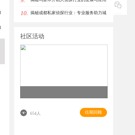
9.
10.
的
前景
揭秘成都私家侦探行业：专业服务助力城
市安宁
的
。
社区活动
往期回顾
654人