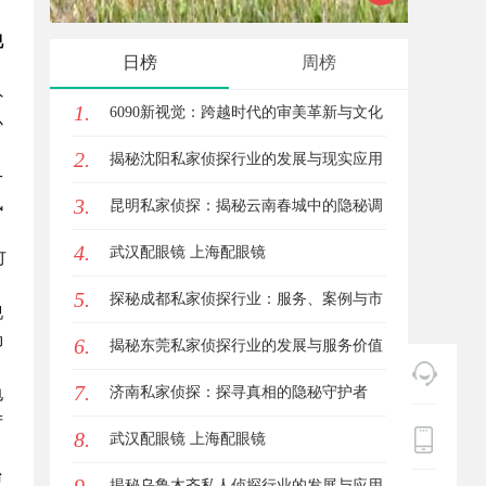
视
挑战
日榜
周榜
外
1.
6090新视觉：跨越时代的审美革新与文化
心
2.
传承
揭秘沈阳私家侦探行业的发展与现实应用
一
3.
风
昆明私家侦探：揭秘云南春城中的隐秘调
4.
查力量
武汉配眼镜 上海配眼镜
可
。
5.
探秘成都私家侦探行业：服务、案例与市
视
动
6.
场现状全面解析
揭秘东莞私家侦探行业的发展与服务价值
7.
济南私家侦探：探寻真相的隐秘守护者
电
产
8.
武汉配眼镜 上海配眼镜
台
揭秘乌鲁木齐私人侦探行业的发展与应用