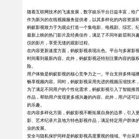
业现状详细解析
随着互联网技术的飞速发展，数字娱乐平台日益丰富，给
作为新兴的在线视频服务提供者，以其多样化的内容资源
蚂蚁影视致力于为观众打造一个集电影、电视剧、综艺、
最新上映的热门影片及经典佳作，满足了不同年龄层和兴
仪的影片，享受无缝的观影过程。
uz
在内容更新速度方面，蚂蚁影视表现出色。平台与多家影
时间看到最新内容。此外，蚂蚁影视还特别注重内容的版
险。
用户体验是蚂蚁影视的核心竞争力之一。平台支持多终端播
畅享视频内容。同时，蚂蚁影视采用先进的视频压缩技术
为了满足不同用户的个性化需求，蚂蚁影视引入了智能推
作品，帮助用户发现更多感兴趣的内容。此外，用户还可
的乐趣。
!
在内容多样化方面，蚂蚁影视不断拓展自身的边界，引入
影、艺术纪录片及地方特色影视作品，满足特定用户群体
业的发展。
安全与隐私保护同样是蚂蚁影视高度重视的领域。平台采