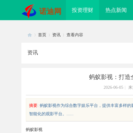
投资理财
热点新闻
诺迪网
首页
资讯
查看内容
资讯
Di
›
›
›
蚂蚁影视：打造
2026-06-05
|
来
摘要
: 蚂蚁影视作为综合数字娱乐平台，提供丰富多样
智能化的观影平台。......
sc
蚂蚁影视
津私家侦探揭秘：专业调查服务与
武汉配眼镜 上海配眼