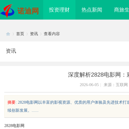
投资理财
热点新闻
商旅
诺迪网
首页
资讯
查看内容
资讯
Di
›
›
›
深度解析2828电影网
2026-06-05
|
来源：互联网
摘要
: 2828电影网以丰富的影视资源、优质的用户体验及先进技
续创新发展。......
sc
2828电影网
际医疗实验室，标准化研
开店最怕“搜不到”为什么隔壁店