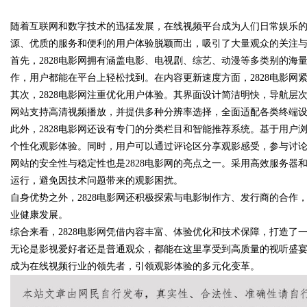
随着互联网和数字技术的迅猛发展，在线视频平台成为人们日常娱乐的
花钱，ai却天天给他免费派单？
源、优质的服务和便利的用户体验脱颖而出，吸引了大量观众的关注
首先，2828电影网拥有涵盖电影、电视剧、综艺、动漫等多类别的海
作，用户都能在平台上轻松找到。在内容更新速度方面，2828电影网
其次，2828电影网注重优化用户体验。其界面设计简洁明快，导航
uz
网站支持高清视频播放，并提供多种分辨率选择，全面适配各类终端
此外，2828电影网还设有专门的分类栏目和智能推荐系统。基于用
个性化观影体验。同时，用户可以通过评论区分享观影感受，参与讨
网站的安全性与稳定性也是2828电影网的亮点之一。采用高效服务
运行，避免因技术问题带来的观影困扰。
自身优势之外，2828电影网还积极探索与电影制作方、发行商的合
业健康发展。
综合来看，2828电影网凭借内容丰富、体验优化和技术保障，打造
!
无论是影视爱好者还是普通观众，都能在这里享受到高质量的视听盛宴
成为在线视频行业的领先者，引领观影体验的多元化变革。